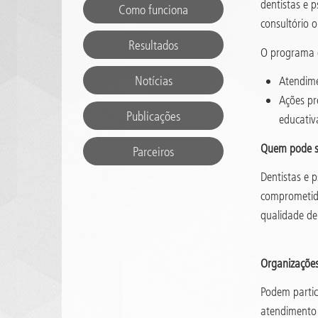
dentistas e 
Como funciona
consultório 
Resultados
O programa o
Notícias
Atendime
Ações pr
Publicações
educativ
Quem pode s
Parceiros
Dentistas e p
comprometido
qualidade de 
Organizações
Podem partic
atendimento a