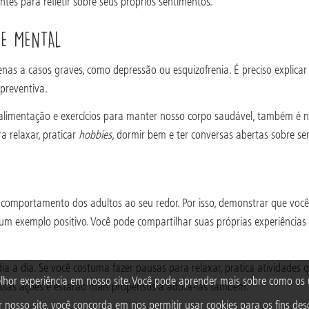
es para refletir sobre seus próprios sentimentos.
DE MENTAL
nas a casos graves, como depressão ou esquizofrenia. É preciso explic
 preventiva.
alimentação e exercícios para manter nosso corpo saudável, também é n
a relaxar, praticar
hobbies
, dormir bem e ter conversas abertas sobre se
omportamento dos adultos ao seu redor. Por isso, demonstrar que você v
 um exemplo positivo. Você pode compartilhar suas próprias experiênc
ia a dia. Se você costuma fazer pausas para relaxar, pratica atividades 
lhor experiência em nosso site. Você pode aprender mais sobre como o
essas ações e estarão mais propensos a adotá-las também.
 nosso site, você concorda em nos permitir usar cookies para os fins desc