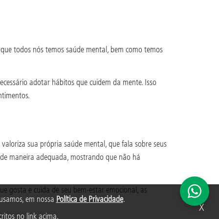
ar que todos nós temos saúde mental, bem como temos
ecessário adotar hábitos que cuidem da mente. Isso
ntimentos.
aloriza sua própria saúde mental, que fala sobre seus
ias de maneira adequada, mostrando que não há
que gosta e cuida de seu bem-estar emocional, as
s usamos, em nossa
Política de Privacidade
.
X
ritos no link acima.