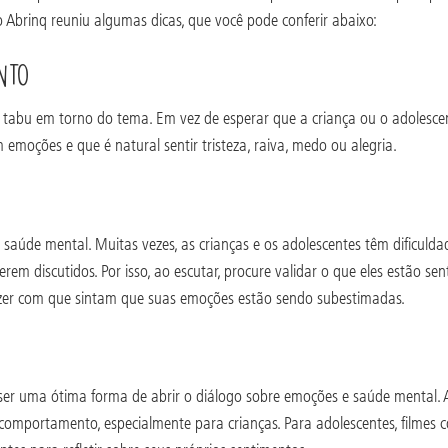
o Abrinq reuniu algumas dicas, que você pode conferir abaixo:
NTO
 tabu em torno do tema. Em vez de esperar que a criança ou o adolescen
emoções e que é natural sentir tristeza, raiva, medo ou alegria.
e saúde mental. Muitas vezes, as crianças e os adolescentes têm dificu
rem discutidos. Por isso, ao escutar, procure validar o que eles estão se
fazer com que sintam que suas emoções estão sendo subestimadas.
ode ser uma ótima forma de abrir o diálogo sobre emoções e saúde mental
omportamento, especialmente para crianças. Para adolescentes, filmes co