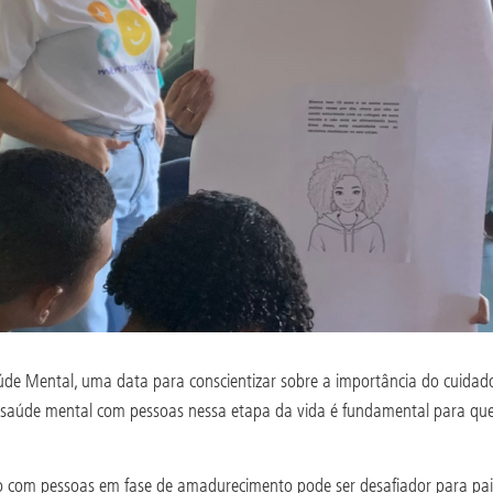
e Mental, uma data para conscientizar sobre a importância do cuidado 
re saúde mental com pessoas nessa etapa da vida é fundamental para qu
o com pessoas em fase de amadurecimento pode ser desafiador para pais