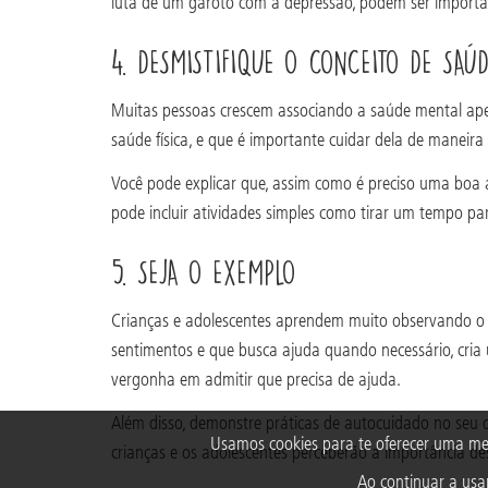
luta de um garoto com a depressão, podem ser important
4. DESMISTIFIQUE O CONCEITO DE SAÚ
Muitas pessoas crescem associando a saúde mental ape
saúde física, e que é importante cuidar dela de maneira
Você pode explicar que, assim como é preciso uma boa 
pode incluir atividades simples como tirar um tempo par
5. SEJA O EXEMPLO
Crianças e adolescentes aprendem muito observando o c
sentimentos e que busca ajuda quando necessário, cria
vergonha em admitir que precisa de ajuda.
Além disso, demonstre práticas de autocuidado no seu d
Usamos cookies para te oferecer uma me
crianças e os adolescentes perceberão a importância d
Ao continuar a usar