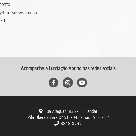
oretto
4pressnews.com.br
439
Acompanhe a Fundação Abrinq nas redes sociais
Rua Araguari, 835 - 14º andar
Vila Uberabinha - 04514-041 - São Paulo - SP
3848-8799