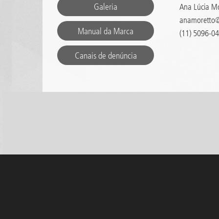
Galeria
Ana Lúcia M
anamoretto@
Manual da Marca
(11) 5096-0
Canais de denúncia