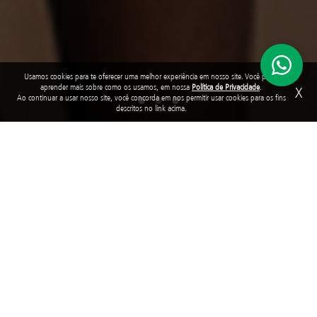
Usamos cookies para te oferecer uma melhor experiência em nosso site. Você pode
aprender mais sobre como os usamos, em nossa
Política de Privacidade
.
X
Ao continuar a usar nosso site, você concorda em nos permitir usar cookies para os fins
descritos no link acima.
The foundation
Have you ever thought of a Brazil in which all children and
adolescents have their rights guaranteed? School places, quality
education, access to health, protection against violence, child
labor and different types of weaknesses. A Brazil in which they can
grow, play, learn, develop and become protagonists of their own
stories.