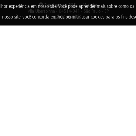
Rua Araguari, 835 - 14º andar
lhor experiência em nosso site. Você pode aprender mais sobre como o
Vila Uberabinha - 04514-041 - São Paulo - SP
 nosso site, você concorda em nos permitir usar cookies para os fins desc
3848-8799
nscrita no CNPJ sob o nº 38.894.796/0001-46, é uma organização sem fins lucrativo
imunidade com relação aos tributos federais devidos sobre suas receitas próprias.
2025 © Todos os direitos reservados. Fundação Abrinq