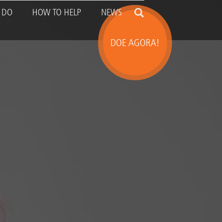
 DO
HOW TO HELP
NEWS
ion
DOE AGORA!