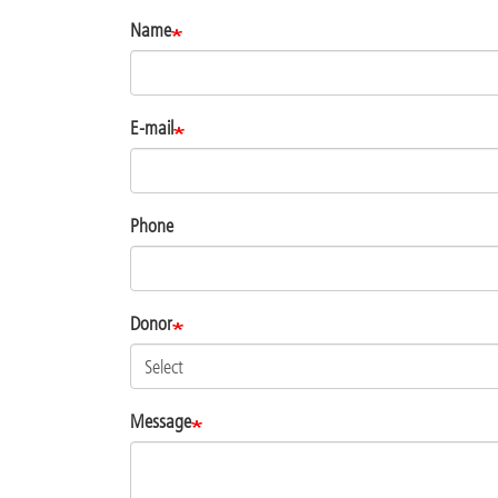
Name
E-mail
Phone
Donor
Message