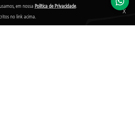
s usamos, em nossa
Política de Privacidade
.
X
ritos no link acima.
s que, nos termos da legislação tributária brasileira, goza de