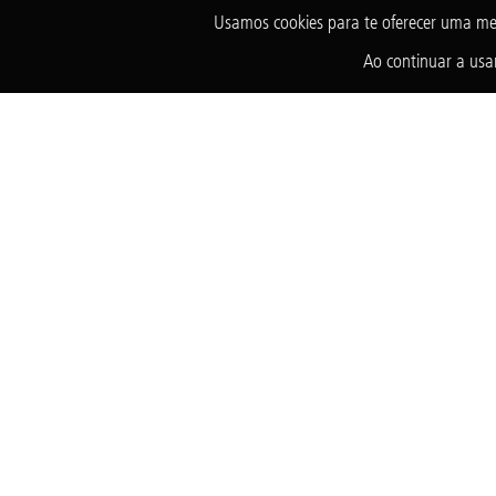
Usamos cookies para te oferecer uma me
Ao continuar a usar
Fundação Abrinq pelos Direitos da Criança e do Adolescente, i