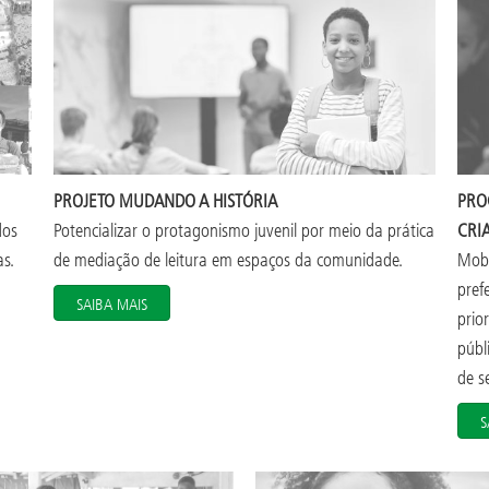
PROJETO MUDANDO A HISTÓRIA
PRO
dos
Potencializar o protagonismo juvenil por meio da prática
CRI
s.
de mediação de leitura em espaços da comunidade.
Mobi
pref
SAIBA MAIS
prio
públ
de se
S