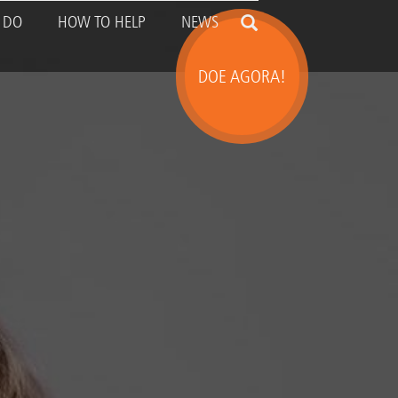
 DO
HOW TO HELP
NEWS
ion
DOE AGORA!