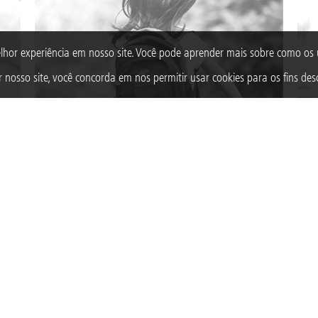
lhor experiência em nosso site. Você pode aprender mais sobre como o
 nosso site, você concorda em nos permitir usar cookies para os fins desc
PROGRAMA EMPRESA AMIGA DA CRIANÇA
PRO
eiros
Engaja o setor empresarial para o estímulo à
Viab
responsabilidade social corporativa com foco na infância
e at
e adolescência e reconhece empresas que realizam
aten
ações em prol de crianças e adolescentes.
inte
SAIBA MAIS
S