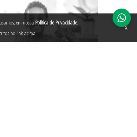
s usamos, em nossa
Política de Privacidade
.
X
ritos no link acima.
GRAMA ADOTEI UM SORRISO
ilizar o acesso gratuito aos serviços de saúde bucal
endimento psicológico para crianças e adolescentes
didos pelas organizações da sociedade civil
grantes do programa por meio de voluntários.
AIBA MAIS