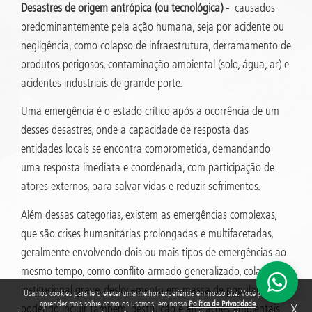
Desastres de origem antrópica (ou tecnológica) -
causados
predominantemente pela ação humana, seja por acidente ou
negligência, como colapso de infraestrutura, derramamento de
produtos perigosos, contaminação ambiental (solo, água, ar) e
acidentes industriais de grande porte.
Uma emergência é o estado crítico após a ocorrência de um
desses desastres, onde a capacidade de resposta das
entidades locais se encontra comprometida, demandando
uma resposta imediata e coordenada, com participação de
atores externos, para salvar vidas e reduzir sofrimentos.
Além dessas categorias, existem as emergências complexas,
que são crises humanitárias prolongadas e multifacetadas,
geralmente envolvendo dois ou mais tipos de emergências ao
mesmo tempo, como conflito armado generalizado, colapso
institucional grave, deslocamento em massa de populações, e,
Usamos cookies para te oferecer uma melhor experiência em nosso site. Você pode
aprender mais sobre como os usamos, em nossa
Política de Privacidade
.
X
podendo incluir também, destruição e alterações ambientais