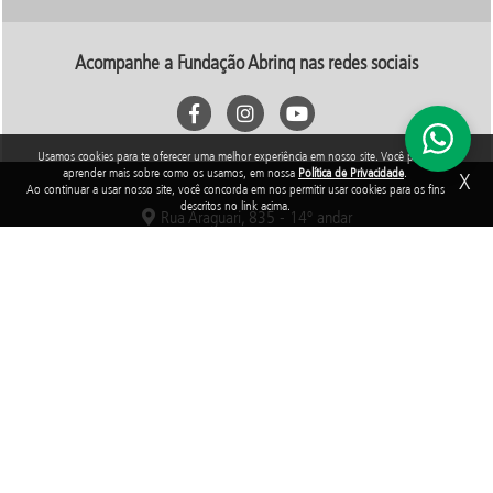
Acompanhe a Fundação Abrinq nas redes sociais
Usamos cookies para te oferecer uma melhor experiência em nosso site. Você pode
aprender mais sobre como os usamos, em nossa
Política de Privacidade
.
X
Ao continuar a usar nosso site, você concorda em nos permitir usar cookies para os fins
descritos no link acima.
Rua Araguari, 835 - 14º andar
Vila Uberabinha - 04514-041 - São Paulo - SP
3848-8799
Fundação Abrinq pelos Direitos da Criança e do Adolescente, inscrita no
CNPJ sob o nº 38.894.796/0001-46, é uma organização sem fins lucrativos
que, nos termos da legislação tributária brasileira, goza de imunidade com
relação aos tributos federais devidos sobre suas receitas próprias.
2025 © Todos os direitos reservados. Fundação Abrinq