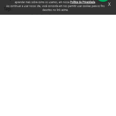
aprender mais sobre como os usamos, em nossa
Política de Privacidade
.
X
Ao continuar a usar nosso site, você concorda em nos permitir usar cookies para os fins
Tags:
descritos no link acima.
programa emergência
,
litoral norte
Rua Araguari, 835 - 14º andar
Vila Uberabinha - 04514-041 - São Paulo - SP
3848-8799
Fundação Abrinq pelos Direitos da Criança e do Adolescente, inscrita no
CNPJ sob o nº 38.894.796/0001-46, é uma organização sem fins lucrativos
que, nos termos da legislação tributária brasileira, goza de imunidade com