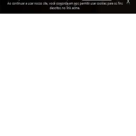
X
Ao continuar a usar nosso site, você concorda em nos permitir usar cookies para os fins
descritos no link acima.
A Fundação
Você já pensou em um Brasil em que todas as crianças e
adolescentes tenham os seus direitos garantidos? Vagas na
escola, educação de qualidade, acesso à saúde, proteção contra a
violência, o trabalho infantil e diferentes tipos de fragilidades. Um
Brasil em que elas possam crescer, brincar, aprender, se
desenvolver e se tornarem protagonistas de suas próprias
histórias.
Este é o sonho da Fundação Abrinq! E para isso, funciona como
uma ponte entre quem quer ajudar e quem precisa de ajuda.
Doadores, voluntários, organizações, empresas e municípios são
grandes parceiros nesta missão.