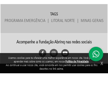
TAGS
PROGRAMA EMERGÊNCIA
LITORAL NORTE
MINAS GERAIS
Acompanhe a Fundação Abrinq nas redes sociais
Usamos cookies para te oferecer uma melhor experiência em nosso site. Você pode
aprender mais sobre como os usamos, em nossa
Política de Privacidade
.
X
Ao continuar a usar nosso site, você concorda em nos permitir usar cookies para os fins
descritos no link acima.
Rua Araguari, 835 - 14º andar
Vila Uberabinha - 04514-041 - São Paulo - SP
3848-8799
Fundação Abrinq pelos Direitos da Criança e do Adolescente, inscrita no