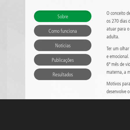
O conceito d
Sobre
os 270 dias 
atuar para o
Como funciona
adulta.
Notícias
Ter um olhar
e emocional.
Publicações
6º mês de vi
materna, a m
Resultados
Motivos para
desenvolve o