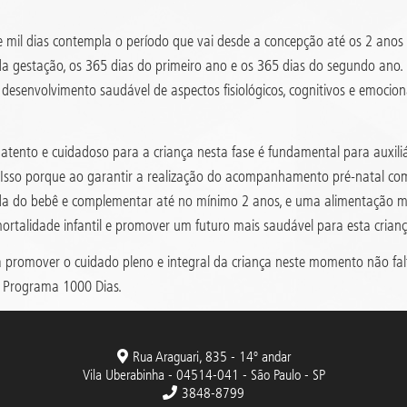
e mil dias contempla o período que vai desde a concepção até os 2 ano
da gestação, os 365 dias do primeiro ano e os 365 dias do segundo ano
 desenvolvimento saudável de aspectos fisiológicos, cognitivos e emocio
 atento e cuidadoso para a criança nesta fase é fundamental para auxiliá
 Isso porque ao garantir a realização do acompanhamento pré-natal com
da do bebê e complementar até no mínimo 2 anos, e uma alimentação ma
ortalidade infantil e promover um futuro mais saudável para esta crianç
 promover o cuidado pleno e integral da criança neste momento não fal
 Programa 1000 Dias.
Rua Araguari, 835 - 14º andar
Vila Uberabinha - 04514-041 - São Paulo - SP
3848-8799