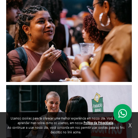
Image
Image
Usamos cookies para te oferecer uma melhor experiência em nosso site. Você pode
aprender mais sobre como os usamos, em nossa
Política de Privacidade
.
X
Ao continuar a usar nosso site, você concorda em nos permitir usar cookies para os fins
descritos no link acima.