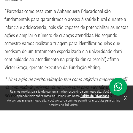
“Parcerias como essa com a Anhanguera Educacional são
fundamentais para garantirmos o acesso à saúde bucal durante a
infância e adolescência, pois são capazes de potencializar as nossas
ações e ampliar o número de crianças atendidas. No segundo
semestre vamos realizar a triagem para identificar aquelas que
precisam de um tratamento especializado e a universidade dará
continuidade ao atendimento na própria clínica escola”, afirma
Victor Graça, gerente executivo da Fundação Abrinq.
* Uma ação de territorialização tem como objetivo mapear o perfil
da comunidade próxima da universidade para identificar a
Usamos cookies para te oferecer uma melhor experiência em nosso site. Você pode
necessidade local e, assim, desenvolver ações mais eficazes.
aprender mais sobre como os usamos, em nossa
Política de Privacidade
.
X
Ao continuar a usar nosso site, você concorda em nos permitir usar cookies para os fins
descritos no link acima.
Acompanhe a Fundação Abrinq nas redes sociais