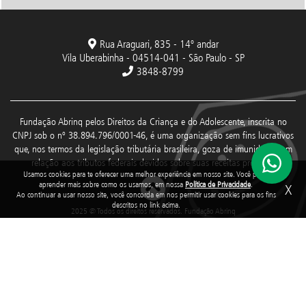
Rua Araguari, 835 - 14º andar
Vila Uberabinha - 04514-041 - São Paulo - SP
3848-8799
Fundação Abrinq pelos Direitos da Criança e do Adolescente, inscrita no
CNPJ sob o nº 38.894.796/0001-46, é uma organização sem fins lucrativos
que, nos termos da legislação tributária brasileira, goza de imunidade com
relação aos tributos federais devidos sobre suas receitas próprias.
Usamos cookies para te oferecer uma melhor experiência em nosso site. Você pode
aprender mais sobre como os usamos, em nossa
Política de Privacidade
.
X
Ao continuar a usar nosso site, você concorda em nos permitir usar cookies para os fins
descritos no link acima.
2025 © Todos os direitos reservados. Fundação Abrinq