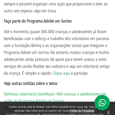
sempre é possível organizar uma ação que proporcione o bem ao
outro sem esperar algo em troca.
Faça parte do Programa Adotei um Sorriso
Até o momento, quase 300.000 crianças e adolescentes já foram
beneficiadas com o esforço e trabalho dos voluntários em parceria
com a Fundação Abrinq e as organizações sociais que integram o
Programa Adotei um Sorriso. No entanto, muitas crianças e muitos
adolescentes ainda precisam de apoio para terem acesso a estes
serviços de saúde. Realize seu cadastro e seja um voluntário amigo
da criança. É simples e rápido.
Clique aqui
e participe.
Veja outras notícias sobre o tema:
Dentistas voluntários beneficiam 469 crianças e adolescentes em
ações do Programa Adotei um Sorriso
Usamos cookies para te oferecer uma melhor experiência em nosso site. Você pode
Fundação Abrinq precisa de novos voluntários
aprender mais sobre como os usamos, em nossa
Política de Privacidade
.
X
Ao continuar a usar nosso site, você concorda em nos permitir usar cookies para os fins