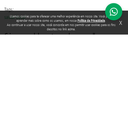
Tags:
Usamos cookies para te oferecer uma melhor experiência em nosso site. Você pode
saúde bucal
aprender mais sobre como os usamos, em nossa
Política de Privacidade
.
X
Ao continuar a usar nosso site, você concorda em nos permitir usar cookies para os fins
descritos no link acima.
Crianças e adolescentes recebem aparelhos
ortodônticos doados por voluntários
Escrito em
24/02/2022