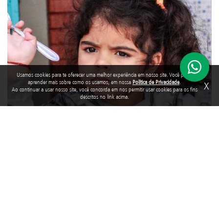
Usamos cookies para te oferecer uma melhor experiência em nosso site. Você pode
aprender mais sobre como os usamos, em nossa
Política de Privacidade
.
X
Ao continuar a usar nosso site, você concorda em nos permitir usar cookies para os fins
descritos no link acima.
Por meio de uma iniciativa do Programa Adotei um Sorriso, da
Fundação Abrinq
, foi realizada, em setembro, uma palestra para
voluntários do programa sobre as “Dificuldades alimentares na
infância e suas consequências à saúde”. O encontro contou com a
presença de diversos profissionais envolvidos com a causa e
compartilhou orientações importantes a serem trabalhadas com a
família das crianças.
Tags: