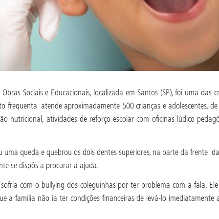
 Obras Sociais e Educacionais, localizada em Santos (SP), foi uma das 
to frequenta atende aproximadamente 500 crianças e adolescentes, de 
ção nutricional, atividades de reforço escolar com oficinas lúdico pedag
reu uma queda e quebrou os dois dentes superiores, na parte da frente d
nte se dispôs a procurar a ajuda.
 já sofria com o bullying dos coleguinhas por ter problema com a fala. 
que a família não ia ter condições financeiras de levá-lo imediatament