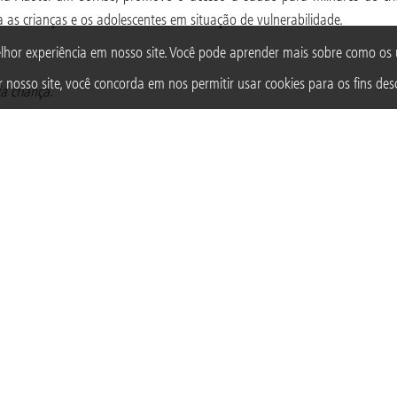
 as crianças e os adolescentes em situação de vulnerabilidade.
lhor experiência em nosso site. Você pode aprender mais sobre como o
 nosso site, você concorda em nos permitir usar cookies para os fins desc
a criança.
TAGS
 SORRISO
DENTISTA
VOLUNTÁRIA
CRIANÇA
CRIANÇAS E 
Acompanhe a Fundação Abrinq nas redes sociais