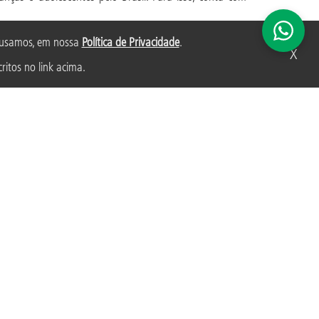
s usamos, em nossa
Política de Privacidade
.
X
ritos no link acima.
ADOLESCENTES
SAÚDE BUCAL