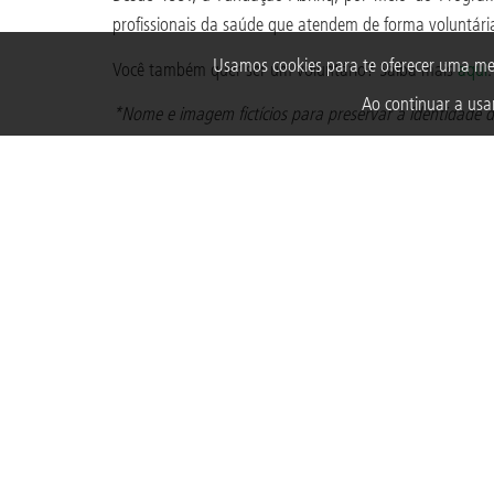
profissionais da saúde que atendem de forma voluntária
Usamos cookies para te oferecer uma me
Você também quer ser um voluntário? Saiba mais
aqui
.
Ao continuar a usar
*Nome e imagem fictícios para preservar a identidade d
VOLUNTARIADO
ADOTEI UM