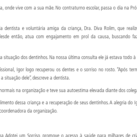
 onde vive com a sua mãe. No contraturno escolar, passa o dia na Pró Vi
 dentista e voluntária amiga da criança, Dra. Diva Rolim, que realiz
esde então, atua com engajamento em prol da causa, buscando faze
situação dos dentinhos. Na nossa última consulta ele já estava todo à 
issional, Igor logo recuperou os dentes e o sorriso no rosto. “Após t
 a situação dele”, descreve a dentista.
 normais na organização e teve sua autoestima elevada diante dos cole
imento dessa criança e a recuperação de seus dentinhos. A alegria do I
 a coordenadora da organização.
 Adotei um Sorriso, promove o acesso à saúde para milhares de crian