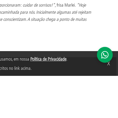
porcionaram: cuidar de sorrisos!”
, frisa Marlei.
“Hoje
encaminhada para nós. Inicialmente algumas até rejeitam
se conscientizam. A situação chega a ponto de muitas
s usamos, em nossa
Política de Privacidade
.
X
ritos no link acima.