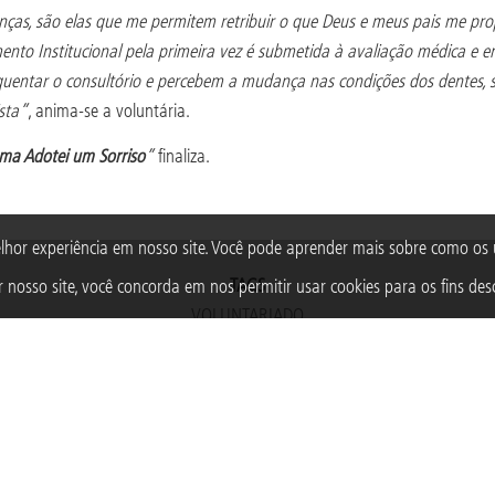
nças, são elas que me permitem retribuir o que Deus e meus pais me pro
ento Institucional pela primeira vez é submetida à avaliação médica e 
equentar o consultório e percebem a mudança nas condições dos dentes, 
sta”
, anima-se a voluntária.
ma Adotei um Sorriso
”
finaliza.
lhor experiência em nosso site. Você pode aprender mais sobre como o
TAGS
 nosso site, você concorda em nos permitir usar cookies para os fins desc
VOLUNTARIADO
Acompanhe a Fundação Abrinq nas redes sociais