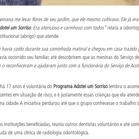
emana me levar flores de seu jardim, que ele mesmo cultivava. Ele já er
otei um Sorriso
. Era atencioso e carinhoso com todos”
relata a odontop
titucional (abrigo) que atende.
avia caído durante sua caminhada matinal e chegou em casa trazido 
ia socorrido seu familiar, até descobrirem que as meninas do Serviço d
 o reconheceram e ajudaram junto com a funcionária do Serviço de Aco
e há 17 anos é voluntária do
Programa Adotei um Sorriso
lembra o aconte
entes em situação de risco, e é justamente essas crianças que ela atende
 na cidade. A iniciativa perdurou até que o grupo conhecesse o trabalho
 instituições beneficiadas, reuniu outros dentistas voluntários e até so
juda de uma clínica de radiologia odontológica.