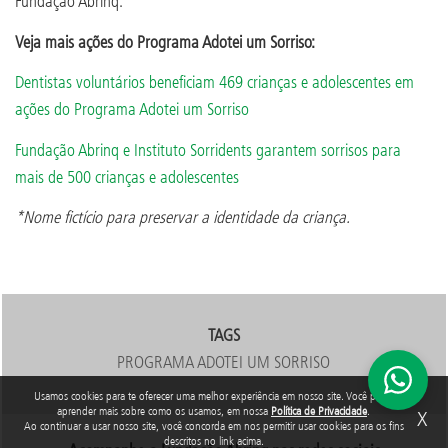
Fundação Abrinq.
Veja mais ações do Programa Adotei um Sorriso:
Dentistas voluntários beneficiam 469 crianças e adolescentes em
ações do Programa Adotei um Sorriso
Fundação Abrinq e Instituto Sorridents garantem sorrisos para
mais de 500 crianças e adolescentes
*Nome fictício para preservar a identidade da criança.
TAGS
PROGRAMA ADOTEI UM SORRISO
Usamos cookies para te oferecer uma melhor experiência em nosso site. Você pode
aprender mais sobre como os usamos, em nossa
Política de Privacidade
.
X
Ao continuar a usar nosso site, você concorda em nos permitir usar cookies para os fins
descritos no link acima.