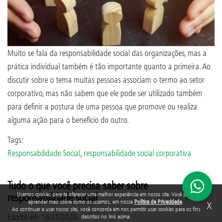
Muito se fala da responsabilidade social das organizações, mas a
prática individual também é tão importante quanto a primeira. Ao
discutir sobre o tema muitas pessoas associam o termo ao setor
corporativo, mas não sabem que ele pode ser utilizado também
para definir a postura de uma pessoa que promove ou realiza
alguma ação para o benefício do outro.
Tags:
Responsabilidade Social
,
responsabilidade social corporativa
Tudo o que você precisa saber sobre
Usamos cookies para te oferecer uma melhor experiência em nosso site. Você pode
responsabilidade social
aprender mais sobre como os usamos, em nossa
Política de Privacidade
.
X
Ao continuar a usar nosso site, você concorda em nos permitir usar cookies para os fins
Escrito em
16/11/2020
descritos no link acima.