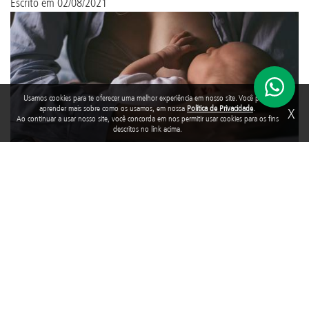
Escrito em
02/08/2021
Usamos cookies para te oferecer uma melhor experiência em nosso site. Você pode
aprender mais sobre como os usamos, em nossa
Política de Privacidade
.
X
Ao continuar a usar nosso site, você concorda em nos permitir usar cookies para os fins
descritos no link acima.
A primeira semana de agosto, entre os dias 1 e 7, é considerada a
Semana Mundial de Aleitamento Materno (SMAM). Criada pela
Aliança Mundial de Ação Pró-Amamentação (WABA – sigla em
inglês), a iniciativa ocorre em mais de 120 países com o intuito de
conscientizar as pessoas sobre a importância da amamentação. No
Brasil, o Ministério da Saúde é o responsável pelo desenvolvimento
da SMAM, que anualmente define um tema a ser trabalhado em