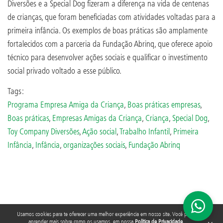
Diversões e a Special Dog fizeram a diferença na vida de centenas
de crianças, que foram beneficiadas com atividades voltadas para a
primeira infância. Os exemplos de boas práticas são amplamente
fortalecidos com a parceria da Fundação Abrinq, que oferece apoio
técnico para desenvolver ações sociais e qualificar o investimento
social privado voltado a esse público.
Tags:
Programa Empresa Amiga da Criança
,
Boas práticas empresas
,
Boas práticas
,
Empresas Amigas da Criança
,
Criança
,
Special Dog
,
Toy Company Diversões
,
Ação social
,
Trabalho Infantil
,
Primeira
Infância
,
Infância
,
organizações sociais
,
Fundação Abrinq
Usamos cookies para te oferecer uma melhor experiência em nosso site. Você pode
aprender mais sobre como os usamos, em nossa
Política de Privacidade
.