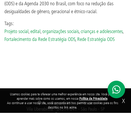
(ODS) e da Agenda 2030 no Brasil, com foco na redução das
desigualdades de gênero, geracional e étnico-racial.
Tags:
Projeto social
,
edital
,
organizações sociais
,
crianças e adolescentes
,
Fortalecimento da Rede Estratégia ODS
,
Rede Estratégia ODS
Usamos cookies para te oferecer uma melhor experiência em nosso site. Você pode
aprender mais sobre como os usamos, em nossa
Política de Privacidade
.
X
Rua Araguari, 835 - 14º andar
Ao continuar a usar nosso site, você concorda em nos permitir usar cookies para os fins
descritos no link acima.
Vila Uberabinha - 04514-041 - São Paulo - SP
3848-8799