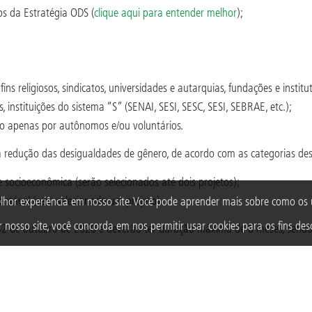
os da Estratégia ODS (
clique aqui para entender melhor
);
fins religiosos, sindicatos, universidades e autarquias, fundações e institu
as, instituições do sistema “S” (SENAI, SESI, SESC, SESI, SEBRAE, etc.);
 apenas por autônomos e/ou voluntários.
a redução das desigualdades de gênero, de acordo com as categorias desc
 socioeconômica (serão selecionados até dois projetos);
ntável (será selecionado um projeto).
lhor experiência em nosso site. Você pode aprender mais sobre como o
 nosso site, você concorda em nos permitir usar cookies para os fins desc
 02 de outubro de 2020 e deverão ter duração máxima de 8 meses, send
 projeto e tenha acesso ao
edital
na íntegra.
e de inscrever o seu projeto!