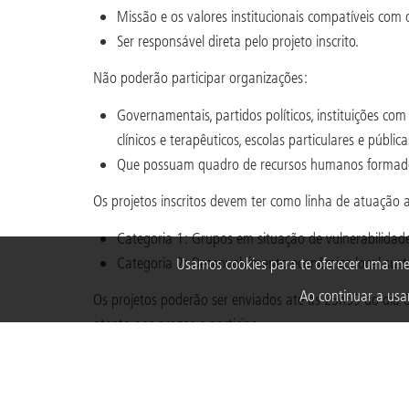
Missão e os valores institucionais compatíveis com 
Ser responsável direta pelo projeto inscrito.
Não poderão participar organizações:
Governamentais, partidos políticos, instituições com 
clínicos e terapêuticos, escolas particulares e públic
Que possuam quadro de recursos humanos formado
Os projetos inscritos devem ter como linha de atuação 
Categoria 1: Grupos em situação de vulnerabilidade
Categoria 2: Desenvolvimento econômico local suste
Usamos cookies para te oferecer uma me
Ao continuar a usar
Os projetos poderão ser enviados até às 23h59 do dia
atento aos prazos e participe.
Clique aqui
para acessar o modelo de apresentação do
Confira todas as informações e não perca a oportunidad