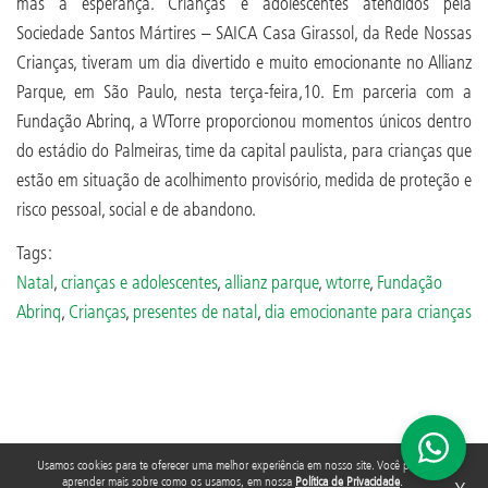
mas a esperança. Crianças e adolescentes atendidos pela
Sociedade Santos Mártires – SAICA Casa Girassol, da Rede Nossas
Crianças, tiveram um dia divertido e muito emocionante no Allianz
Parque, em São Paulo, nesta terça-feira,10. Em parceria com a
Fundação Abrinq, a WTorre proporcionou momentos únicos dentro
do estádio do Palmeiras, time da capital paulista, para crianças que
estão em situação de acolhimento provisório, medida de proteção e
risco pessoal, social e de abandono.
Tags:
Natal
,
crianças e adolescentes
,
allianz parque
,
wtorre
,
Fundação
Abrinq
,
Crianças
,
presentes de natal
,
dia emocionante para crianças
Usamos cookies para te oferecer uma melhor experiência em nosso site. Você pode
aprender mais sobre como os usamos, em nossa
Política de Privacidade
.