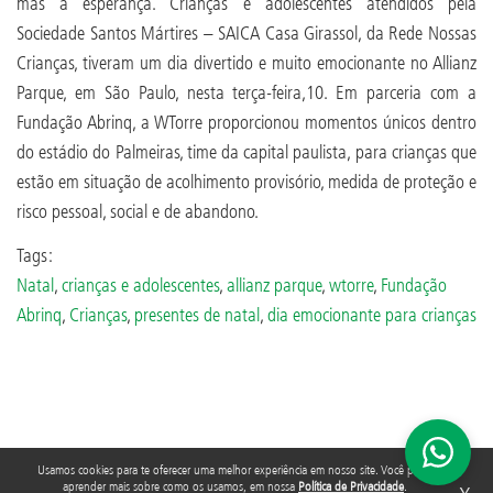
mas a esperança. Crianças e adolescentes atendidos pela
Sociedade Santos Mártires – SAICA Casa Girassol, da Rede Nossas
Crianças, tiveram um dia divertido e muito emocionante no Allianz
Parque, em São Paulo, nesta terça-feira,10. Em parceria com a
Fundação Abrinq, a WTorre proporcionou momentos únicos dentro
do estádio do Palmeiras, time da capital paulista, para crianças que
estão em situação de acolhimento provisório, medida de proteção e
risco pessoal, social e de abandono.
Tags:
Natal
,
crianças e adolescentes
,
allianz parque
,
wtorre
,
Fundação
Abrinq
,
Crianças
,
presentes de natal
,
dia emocionante para crianças
Usamos cookies para te oferecer uma melhor experiência em nosso site. Você pode
aprender mais sobre como os usamos, em nossa
Política de Privacidade
.