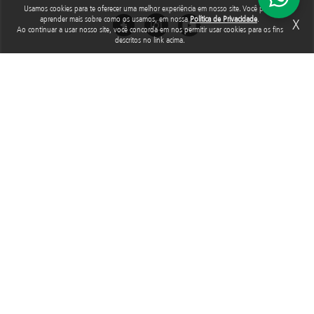
Usamos cookies para te oferecer uma melhor experiência em nosso site. Você pode
aprender mais sobre como os usamos, em nossa
Política de Privacidade
.
X
Ao continuar a usar nosso site, você concorda em nos permitir usar cookies para os fins
descritos no link acima.
Rua Araguari, 835 - 14º andar
Vila Uberabinha - 04514-041 - São Paulo - SP
3848-8799
Fundação Abrinq pelos Direitos da Criança e do Adolescente, inscrita no
CNPJ sob o nº 38.894.796/0001-46, é uma organização sem fins lucrativos
que, nos termos da legislação tributária brasileira, goza de imunidade com
relação aos tributos federais devidos sobre suas receitas próprias.
2025 © Todos os direitos reservados. Fundação Abrinq