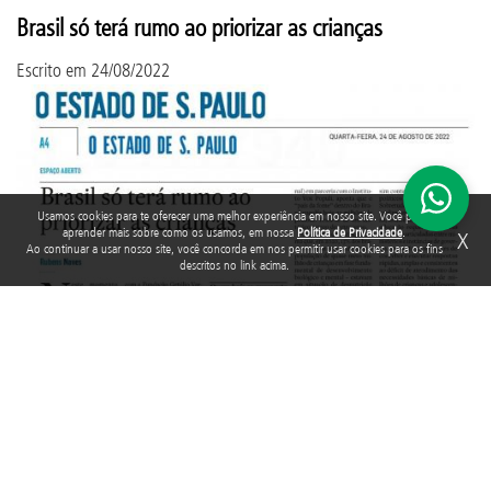
Brasil só terá rumo ao priorizar as crianças
Escrito em
24/08/2022
Usamos cookies para te oferecer uma melhor experiência em nosso site. Você pode
aprender mais sobre como os usamos, em nossa
Política de Privacidade
.
X
Ao continuar a usar nosso site, você concorda em nos permitir usar cookies para os fins
descritos no link acima.
Quem hoje se apresenta para conduzir o País a partir de 2023
precisa acordar para a centralidade do tema da infância e da
juventude.
1
Por Rubens Naves