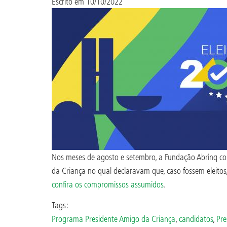
Escrito em
10/10/2022
Nos meses de agosto e setembro, a Fundação Abrinq c
da Criança no qual declaravam que, caso fossem eleitos, 
confira os compromissos assumidos
.
Tags:
Programa Presidente Amigo da Criança
,
candidatos
,
Pre