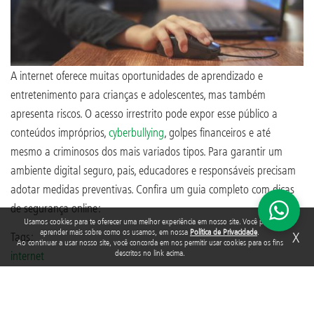
A internet oferece muitas oportunidades de aprendizado e
entretenimento para crianças e adolescentes, mas também
apresenta riscos. O acesso irrestrito pode expor esse público a
conteúdos impróprios,
cyberbullying
, golpes financeiros e até
mesmo a criminosos dos mais variados tipos. Para garantir um
ambiente digital seguro, pais, educadores e responsáveis precisam
adotar medidas preventivas. Confira um guia completo com dicas
de segurança online:
Usamos cookies para te oferecer uma melhor experiência em nosso site. Você pode
aprender mais sobre como os usamos, em nossa
Política de Privacidade
.
X
Tags:
Ao continuar a usar nosso site, você concorda em nos permitir usar cookies para os fins
descritos no link acima.
internet
Crianças e internet: o que fazer para assegurar que