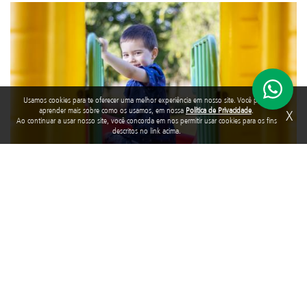
Usamos cookies para te oferecer uma melhor experiência em nosso site. Você pode
aprender mais sobre como os usamos, em nossa
Política de Privacidade
.
X
Ao continuar a usar nosso site, você concorda em nos permitir usar cookies para os fins
descritos no link acima.
Com as férias escolares em pleno vapor, muitos pais e responsáveis
querem encontrar maneiras criativas e divertidas para manter os
pequenos entretidos. É importante destacar que estimular as
crianças com brincadeiras e entretenimento é fundamental, pois
fortalece o desenvolvimento cognitivo e a criatividade, desenvolve a
autonomia, aperfeiçoa vínculos familiares, combate o sedentarismo
e promove muitos outros benefícios, além de evitar o tédio