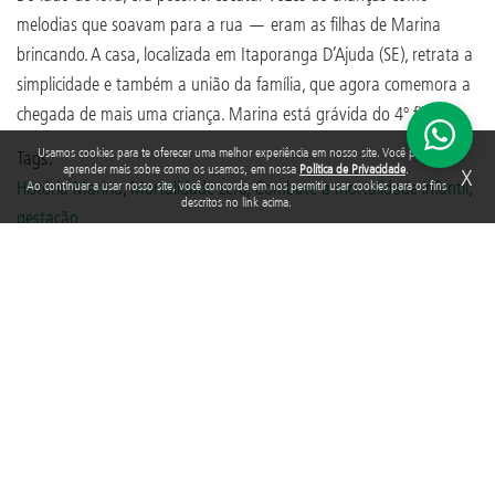
melodias que soavam para a rua — eram as filhas de Marina
brincando. A casa, localizada em Itaporanga D’Ajuda (SE), retrata a
simplicidade e também a união da família, que agora comemora a
chegada de mais uma criança. Marina está grávida do 4º filho.
Usamos cookies para te oferecer uma melhor experiência em nosso site. Você pode
Tags:
aprender mais sobre como os usamos, em nossa
Política de Privacidade
.
X
História Marina
,
Mortalidade zero
,
Combate à mortalidade infantil
,
Ao continuar a usar nosso site, você concorda em nos permitir usar cookies para os fins
descritos no link acima.
gestação
Entenda a importância do pré-natal
Escrito em
09/10/2019