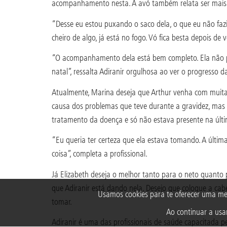
acompanhamento nesta. A avó também relata ser mais 
“Desse eu estou puxando o saco dela, o que eu não fazia
cheiro de algo, já está no fogo. Vó fica besta depois de
“O acompanhamento dela está bem completo. Ela não pu
natal”, ressalta Adiranir orgulhosa ao ver o progresso d
Atualmente, Marina deseja que Arthur venha com muita 
causa dos problemas que teve durante a gravidez, mas 
tratamento da doença e só não estava presente na últi
“Eu queria ter certeza que ela estava tomando. A últi
coisa”, completa a profissional.
Já Elizabeth deseja o melhor tanto para o neto quanto 
que Adiranir está dando nela. Desejo que coloque a cabeç
Usamos cookies para te oferecer uma me
tomar.
Ao continuar a usar
Adiranir é uma das profissionais de saúde capacitada p