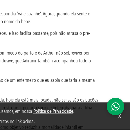
espondia ‘vá e cozinhe’. Agora, quando ela sente o
ar o nome do bebê.
e isso facilita bastante, pois não atrasa o pré-
com medo do parto e de Arthur não sobreviver por
 inclusive, que Adiranir também acompanhou todo o
mão de um enfermeiro que eu sabia que faria a mesma
a, hoje ela está mais focada, não sei se são os puxões
 rosto, ao ir pegar o suco de beterraba para a filha
s usamos, em nossa
Política de Privacidade
.
X
ritos no link acima.
mo objetivo reduzir a mortalidade infantil em