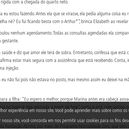
rígida com a chegada do quarto neto.
 eu estou fazendo. Antes ela que se virasse, ela pedia alguma coisa eu r
 velha né? Eu fui ficando besta com o Arthur*”, brinca Elizabeth ao revel
lou nenhum agendamento. Todas as consultas agendadas ela compareceu 
a gestante.
saúde e diz que amor ele terá de sobra. Entretanto, confessa que está 
afirma estar mais segura com a assistência que está recebendo. Conta,
ma injeção.
ma eu não fui pois não estava no posto, mas mesmo assim eu deixei na 
para a filha: “Eu espero o melhor, porque Marina antes era cabeça avoad
a no lugar e seja centrada a partir de hoje”, conta a avó, com sorriso no
lhor experiência em nosso site. Você pode aprender mais sobre como o
 nosso site, você concorda em nos permitir usar cookies para os fins desc
ela Fundação Abrinq, por meio do Programa Mortalidade Zero, que tem co