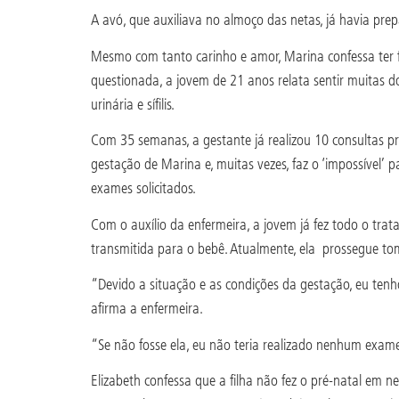
A avó, que auxiliava no almoço das netas, já havia pre
Mesmo com tanto carinho e amor, Marina confessa ter fi
questionada, a jovem de 21 anos relata sentir muitas 
urinária e sífilis.
Com 35 semanas, a gestante já realizou 10 consultas p
gestação de Marina e, muitas vezes, faz o ‘impossível’ p
exames solicitados.
Com o auxílio da enfermeira, a jovem já fez todo o trat
transmitida para o bebê. Atualmente, ela prossegue to
“Devido a situação e as condições da gestação, eu tenh
afirma a enfermeira.
“Se não fosse ela, eu não teria realizado nenhum exam
Elizabeth confessa que a filha não fez o pré-natal em 