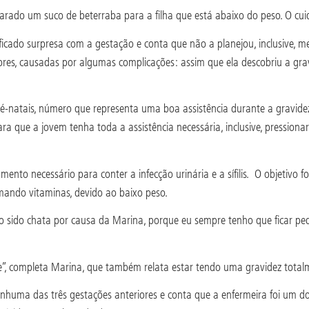
parado um suco de beterraba para a filha que está abaixo do peso. O cui
cado surpresa com a gestação e conta que não a planejou, inclusive, m
dores, causadas por algumas complicações: assim que ela descobriu a gr
ré-natais, número que representa uma boa assistência durante a gravide
ara que a jovem tenha toda a assistência necessária, inclusive, pressiona
amento necessário para conter a infecção urinária e a sífilis. O objetivo
mando vitaminas, devido ao baixo peso.
o sido chata por causa da Marina, porque eu sempre tenho que ficar ped
e”, completa Marina, que também relata estar tendo uma gravidez totalm
nenhuma das três gestações anteriores e conta que a enfermeira foi um d