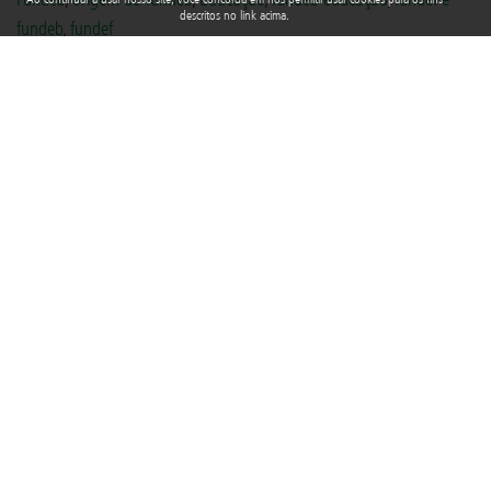
descritos no link acima.
fundeb
,
fundef
Rua Araguari, 835 - 14º andar
Vila Uberabinha - 04514-041 - São Paulo - SP
3848-8799
Fundação Abrinq pelos Direitos da Criança e do Adolescente, inscrita no
CNPJ sob o nº 38.894.796/0001-46, é uma organização sem fins lucrativos
que, nos termos da legislação tributária brasileira, goza de imunidade com
relação aos tributos federais devidos sobre suas receitas próprias.