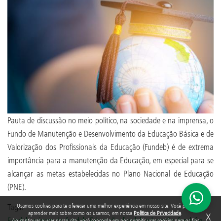
Pauta de discussão no meio político, na sociedade e na imprensa, o
Fundo de Manutenção e Desenvolvimento da Educação Básica e de
Valorização dos Profissionais da Educação (Fundeb) é de extrema
importância para a manutenção da Educação, em especial para se
alcançar as metas estabelecidas no Plano Nacional de Educação
(PNE).
Tags:
Usamos cookies para te oferecer uma melhor experiência em nosso site. Você pode
aprender mais sobre como os usamos, em nossa
Política de Privacidade
.
X
Fundeb
,
origem do fundeb
,
Educação
,
fundeb educação
,
fundef e
Ao continuar a usar nosso site, você concorda em nos permitir usar cookies para os fins