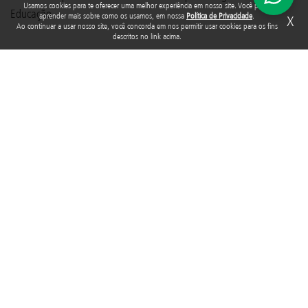
Usamos cookies para te oferecer uma melhor experiência em nosso site. Você pode
Educação.
aprender mais sobre como os usamos, em nossa
Política de Privacidade
.
X
Ao continuar a usar nosso site, você concorda em nos permitir usar cookies para os fins
descritos no link acima.
TAGS
FUNDEB
EDUCAÇÃO
APROVAÇÃO DO NOVO FUNDEB
APROVAÇÃO FUNDEB
EDUCAÇÃO NO BRASIL
Acompanhe a Fundação Abrinq nas redes sociais
Rua Araguari, 835 - 14º andar
Vila Uberabinha - 04514-041 - São Paulo - SP
3848-8799