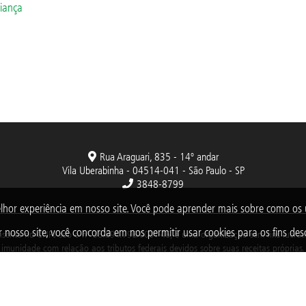
iança
Rua Araguari, 835 - 14º andar
Vila Uberabinha - 04514-041 - São Paulo - SP
3848-8799
lhor experiência em nosso site. Você pode aprender mais sobre como o
 nosso site, você concorda em nos permitir usar cookies para os fins desc
nscrita no CNPJ sob o nº 38.894.796/0001-46, é uma organização sem fins lucrativo
imunidade com relação aos tributos federais devidos sobre suas receitas próprias.
2025 © Todos os direitos reservados. Fundação Abrinq