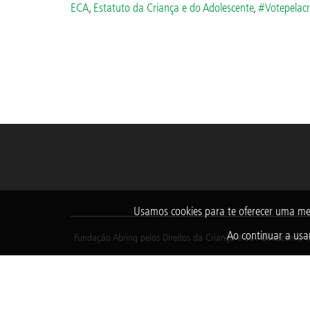
ECA
,
Estatuto da Criança e do Adolescente
,
#Votepelacr
Usamos cookies para te oferecer uma me
Ao continuar a usar
Fundação Abrinq pelos Direitos da Criança e do Adolescente, i