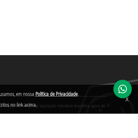
s usamos, em nossa
Política de Privacidade
.
X
ritos no link acima.
s que, nos termos da legislação tributária brasileira, goza de