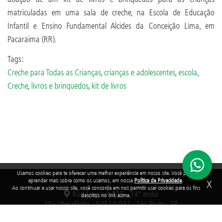
matriculadas em uma sala de creche, na Escola de Educação
Infantil e Ensino Fundamental Alcides da Conceição Lima, em
Pacaraima (RR).
Tags:
Creche para Todas as Crianças
,
crianças e adolescentes
,
escola
,
Creche
,
livros e brinquedos
,
kit de livros
Usamos cookies para te oferecer uma melhor experiência em nosso site. Você pode
aprender mais sobre como os usamos, em nossa
Política de Privacidade
.
X
Ao continuar a usar nosso site, você concorda em nos permitir usar cookies para os fins
Rua Araguari, 835 - 14º andar
descritos no link acima.
Vila Uberabinha - 04514-041 - São Paulo - SP
3848-8799