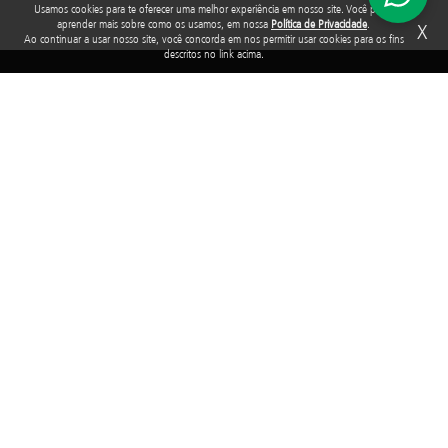
Usamos cookies para te oferecer uma melhor experiência em nosso site. Você pode
aprender mais sobre como os usamos, em nossa
Política de Privacidade
.
X
Ao continuar a usar nosso site, você concorda em nos permitir usar cookies para os fins
descritos no link acima.
Rua Araguari, 835 - 14º andar
Vila Uberabinha - 04514-041 - São Paulo - SP
3848-8799
Fundação Abrinq pelos Direitos da Criança e do Adolescente, inscrita no
CNPJ sob o nº 38.894.796/0001-46, é uma organização sem fins lucrativos
que, nos termos da legislação tributária brasileira, goza de imunidade com
relação aos tributos federais devidos sobre suas receitas próprias.
2025 © Todos os direitos reservados. Fundação Abrinq