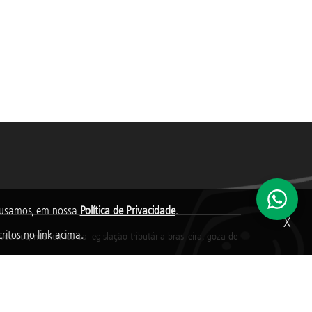
s usamos, em nossa
Política de Privacidade
.
X
ritos no link acima.
s que, nos termos da legislação tributária brasileira, goza de