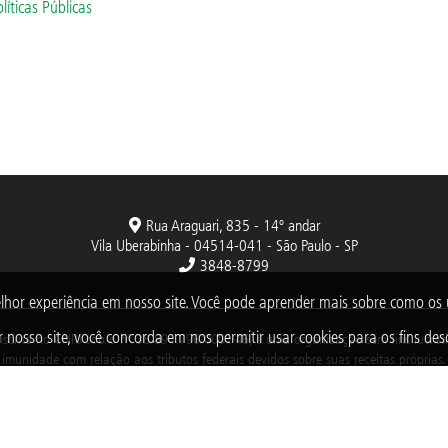
olíticas Públicas
Rua Araguari, 835 - 14º andar
Vila Uberabinha - 04514-041 - São Paulo - SP
3848-8799
lhor experiência em nosso site. Você pode aprender mais sobre como o
 nosso site, você concorda em nos permitir usar cookies para os fins desc
nscrita no CNPJ sob o nº 38.894.796/0001-46, é uma organização sem fins lucrativo
imunidade com relação aos tributos federais devidos sobre suas receitas próprias.
2025 © Todos os direitos reservados. Fundação Abrinq