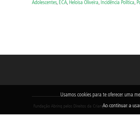
Adolescentes
,
ECA
,
Heloisa Oliveira
,
Incidência Política
,
P
Usamos cookies para te oferecer uma me
Ao continuar a usar
Fundação Abrinq pelos Direitos da Criança e do Adolescente, i