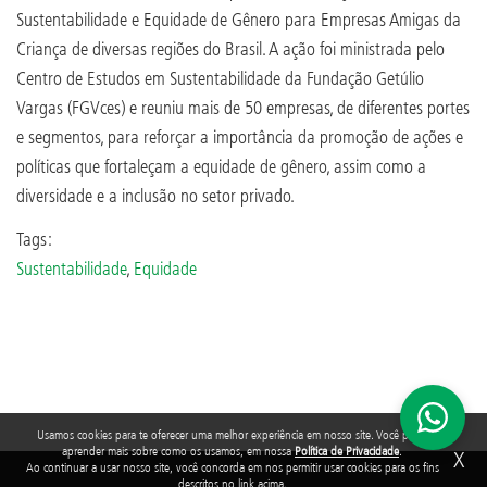
Sustentabilidade e Equidade de Gênero para Empresas Amigas da
Criança de diversas regiões do Brasil. A ação foi ministrada pelo
Centro de Estudos em Sustentabilidade da Fundação Getúlio
Vargas (FGVces) e reuniu mais de 50 empresas, de diferentes portes
e segmentos, para reforçar a importância da promoção de ações e
políticas que fortaleçam a equidade de gênero, assim como a
diversidade e a inclusão no setor privado.
Tags:
Sustentabilidade
,
Equidade
Usamos cookies para te oferecer uma melhor experiência em nosso site. Você pode
aprender mais sobre como os usamos, em nossa
Política de Privacidade
.
X
Ao continuar a usar nosso site, você concorda em nos permitir usar cookies para os fins
descritos no link acima.