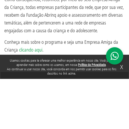
da Criança, todas empresas participantes da rede, que por sua vez,
recebem da Fundação Abrinq apoio e assessoramento em diversas
temáticas, além de pertencerem a uma rede de empresas
engajadas com a causa da criança e do adolescente.
Conheça mais sobre o programa e seja uma Empresa Amiga da
Criança
clicando aqui
.
Usamos cookies para te oferecer uma melhor experiência em nosso site. Você pode
aprender mais sobre como os usamos, em nossa
Política de Privacidade
.
X
Ao continuar a usar nosso site, você concorda em nos permitir usar cookies para os fins
descritos no link acima.
TAGS
SUSTENTABILIDADE
EQUIDADE
Acompanhe a Fundação Abrinq nas redes sociais