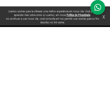
Usamos cookies para te oferecer uma melhor experiência em nosso site. Você pode
aprender mais sobre como os usamos, em nossa
Política de Privacidade
.
X
Ao continuar a usar nosso site, você concorda em nos permitir usar cookies para os fins
descritos no link acima.
Rua Araguari, 835 - 14º andar
Vila Uberabinha - 04514-041 - São Paulo - SP
3848-8799
Fundação Abrinq pelos Direitos da Criança e do Adolescente, inscrita no
CNPJ sob o nº 38.894.796/0001-46, é uma organização sem fins lucrativos
que, nos termos da legislação tributária brasileira, goza de imunidade com
relação aos tributos federais devidos sobre suas receitas próprias.
2025 © Todos os direitos reservados. Fundação Abrinq