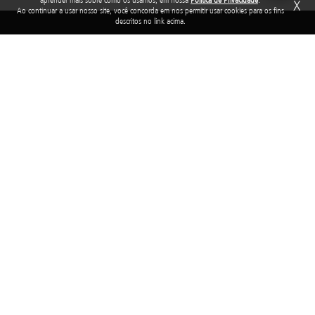
X
Ao continuar a usar nosso site, você concorda em nos permitir usar cookies para os fins
descritos no link acima.
Rua Araguari, 835 - 14º andar
Vila Uberabinha - 04514-041 - São Paulo - SP
3848-8799
Fundação Abrinq pelos Direitos da Criança e do Adolescente, inscrita no
CNPJ sob o nº 38.894.796/0001-46, é uma organização sem fins lucrativos
que, nos termos da legislação tributária brasileira, goza de imunidade com
relação aos tributos federais devidos sobre suas receitas próprias.
2025 © Todos os direitos reservados. Fundação Abrinq