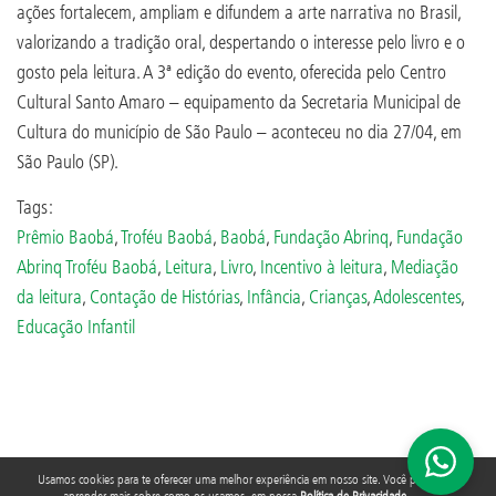
ações fortalecem, ampliam e difundem a arte narrativa no Brasil,
valorizando a tradição oral, despertando o interesse pelo livro e o
gosto pela leitura. A 3ª edição do evento, oferecida pelo Centro
Cultural Santo Amaro – equipamento da Secretaria Municipal de
Cultura do município de São Paulo – aconteceu no dia 27/04, em
São Paulo (SP).
Tags:
Prêmio Baobá
,
Troféu Baobá
,
Baobá
,
Fundação Abrinq
,
Fundação
Abrinq Troféu Baobá
,
Leitura
,
Livro
,
Incentivo à leitura
,
Mediação
da leitura
,
Contação de Histórias
,
Infância
,
Crianças
,
Adolescentes
,
Educação Infantil
Usamos cookies para te oferecer uma melhor experiência em nosso site. Você pode
aprender mais sobre como os usamos, em nossa
Política de Privacidade
.