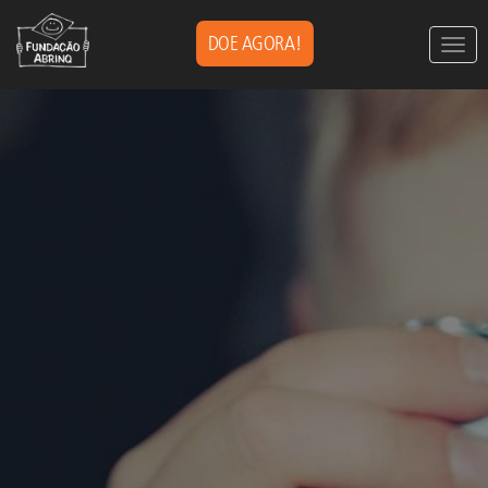
DOE AGORA!
Togg
navig
Pular
para
o
conteúdo
principal