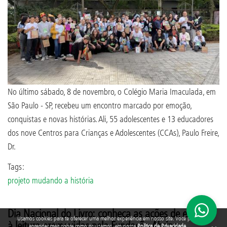
No último sábado, 8 de novembro, o Colégio Maria Imaculada, em
São Paulo - SP, recebeu um encontro marcado por emoção,
conquistas e novas histórias. Ali, 55 adolescentes e 13 educadores
dos nove Centros para Crianças e Adolescentes (CCAs), Paulo Freire,
Dr.
Tags:
projeto mudando a história
Dia Nacional do Livro: conheça as ações de estímulo
Usamos cookies para te oferecer uma melhor experiência em nosso site. Você pode
à leitura promovidas pela Fundação Abrinq
aprender mais sobre como os usamos, em nossa
Política de Privacidade
.