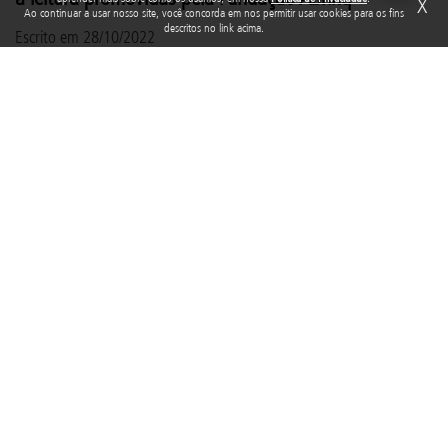
X
Ao continuar a usar nosso site, você concorda em nos permitir usar cookies para os fins
descritos no link acima.
Escrito em
28/10/2022
Neste dia 29 de outubro é comemorado o Dia Nacional do Livro,
uma data utilizada para incentivar a leitura e conscientizar a
população sobre a importância da sua prática. O dia foi escolhido
como homenagem à criação da Biblioteca Nacional do Brasil, em
1810.