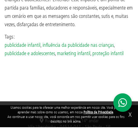
partida para famílias, educadores e responsáveis, especialmente em
um cenário em que as mensagens são constantes, sutis e, muitas
vezes, disfarçadas de entretenimento.
Tags:
publicidade infantil
,
influência da publicidade nas crianças
,
publicidade e adolescentes
,
marketing infantil
,
proteção infantil
Usamos cookies para te oferecer uma melhor experiência em nosso site. Você pode
aprender mais sobre como os usamos, em nossa
Política de Privacidade
.
X
Ao continuar a usar nosso site, você concorda em nos permitir usar cookies para os fins
Rua Araguari, 835 - 14º andar
descritos no link acima.
Vila Uberabinha - 04514-041 - São Paulo - SP
3848-8799