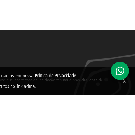
s usamos, em nossa
Política de Privacidade
.
s que, nos termos da legislação tributária brasileira, goza de
X
ritos no link acima.