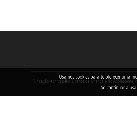
Usamos cookies para te oferecer uma me
Fundação Abrinq pelos Direitos da Criança e do Adolescente, i
Ao continuar a usar