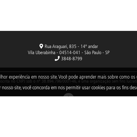
Rua Araguari, 835 - 14º andar
Vila Uberabinha - 04514-041 - São Paulo - SP
3848-8799
lhor experiência em nosso site. Você pode aprender mais sobre como o
nscrita no CNPJ sob o nº 38.894.796/0001-46, é uma organização sem fins lucrativo
 nosso site, você concorda em nos permitir usar cookies para os fins desc
imunidade com relação aos tributos federais devidos sobre suas receitas próprias.
2025 © Todos os direitos reservados. Fundação Abrinq