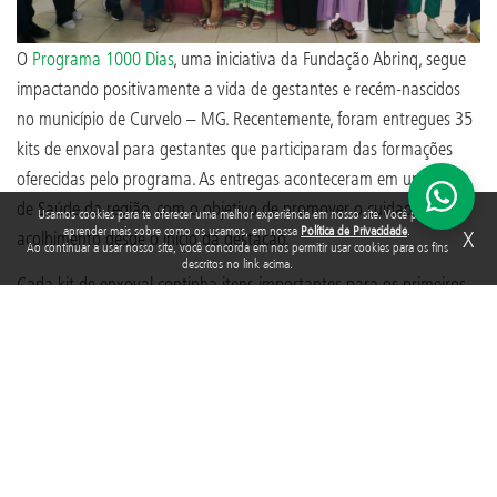
O
Programa 1000 Dias
, uma iniciativa da Fundação Abrinq, segue
impactando positivamente a vida de gestantes e recém-nascidos
no município de Curvelo – MG. Recentemente, foram entregues 35
kits de enxoval para gestantes que participaram das formações
oferecidas pelo programa. As entregas aconteceram em unidades
de Saúde da região, com o objetivo de promover o cuidado e o
Usamos cookies para te oferecer uma melhor experiência em nosso site. Você pode
aprender mais sobre como os usamos, em nossa
Política de Privacidade
.
X
acolhimento desde o início da gestação.
Ao continuar a usar nosso site, você concorda em nos permitir usar cookies para os fins
descritos no link acima.
Cada kit de enxoval continha itens importantes para os primeiros
cuidados com o bebê, incluindo:
Tags:
curvelo